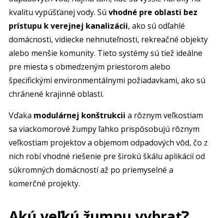
kvalitu vypúšťanej vody. Sú
vhodné pre oblasti bez
prístupu k verejnej kanalizácii
, ako sú odľahlé
domácnosti, vidiecke nehnuteľnosti, rekreačné objekty
alebo menšie komunity. Tieto systémy sú tiež ideálne
pre miesta s obmedzeným priestorom alebo
špecifickými environmentálnymi požiadavkami, ako sú
chránené krajinné oblasti.
Vďaka
modulárnej konštrukcii
a rôznym veľkostiam
sa viackomorové žumpy ľahko prispôsobujú rôznym
veľkostiam projektov a objemom odpadových vôd, čo z
nich robí vhodné riešenie pre širokú škálu aplikácií od
súkromných domácností až po priemyselné a
komerčné projekty.
Akú veľkú žumpu vybrať?