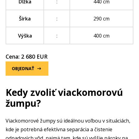
Dĺžka
:
440 cm
Šírka
:
290 cm
Výška
:
400 cm
Cena: 2 680 EUR
OBJEDNAŤ
Kedy zvoliť viackomorovú
žumpu?
Viackomorové žumpy sú ideálnou voľbou v situáciách,
kde je potrebná efektívna separácia a čistenie
odpadových vôd, najmä tam, kde sú vyššie nároky na