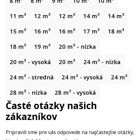
8 m³
8 m³
9 m³
10 m³
10 m³
11 m³
12 m³
12 m³
14 m³
14 m³
15 m³
16 m³
16 m³
17 m³
18 m³
18 m³
19 m³
20 m³ - nízka
20 m³ - vysoká
20 m³
24 m³ - nízka
24 m³ - stredná
24 m³ - vysoká
24 m³
28 m³ - nízka
28 m³ - vysoká
Časté otázky našich
zákazníkov
Pripravili sme pre vás odpovede na najčastejšie otázky,