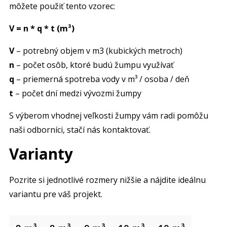
môžete použiť tento vzorec:
V = n * q * t (m³)
V
– potrebný objem v m3 (kubických metroch)
n
– počet osôb, ktoré budú žumpu využívať
q
– priemerná spotreba vody v m³ / osoba / deň
t
– počet dní medzi vývozmi žumpy
S výberom vhodnej veľkosti žumpy vám radi pomôžu
naši odborníci, stačí nás kontaktovať.
Varianty
Pozrite si jednotlivé rozmery nižšie a nájdite ideálnu
variantu pre váš projekt.