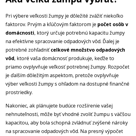
Pri výbere veľkosti žumpy je dôležité zvážiť niekoľko
faktorov. Prvým a kľúčovým faktorom je
počet osôb v
domácnosti
, ktorý určuje potrebnú kapacitu žumpy
na efektívne spracovanie odpadových vôd. Ďalej je
potrebné zohľadniť
celkové množstvo odpadových
vôd
, ktoré vaša domácnosť produkuje, keďže to
priamo ovplyvňuje veľkosť potrebnej žumpy. Rozpočet
je ďalším dôležitým aspektom, pretože ovplyvňuje
výber veľkosti žumpy s ohľadom na dostupné finančné
prostriedky.
Nakoniec, ak plánujete budúce rozšírenie vašej
nehnuteľnosti, môže byť vhodné zvoliť žumpu s väčšou
kapacitou, aby bola schopná zvládnuť zvýšené nároky
na spracovanie odpadových vôd. Na presný výpočet