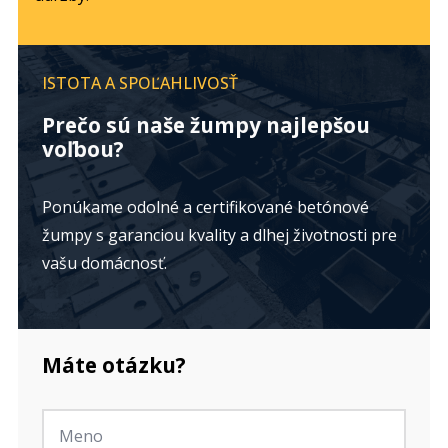
ISTOTA A SPOĽAHLIVOSŤ
Prečo sú naše žumpy najlepšou
voľbou?
Ponúkame odolné a certifikované betónové
žumpy s garanciou kvality a dlhej životnosti pre
vašu domácnosť.
Máte otázku?
Jméno
*