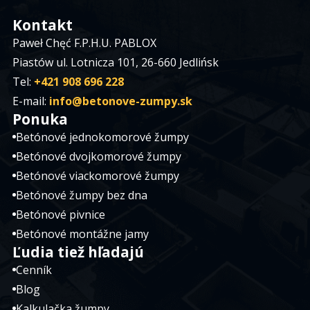
Kontakt
Paweł Chęć F.P.H.U. PABLOX
Piastów ul. Lotnicza 101, 26-660 Jedlińsk
Tel:
+421 908 696 228
E-mail:
info@betonove-zumpy.sk
Ponuka
Betónové jednokomorové žumpy
Betónové dvojkomorové žumpy
Betónové viackomorové žumpy
Betónové žumpy bez dna
Betónové pivnice
Betónové montážne jamy
Ľudia tiež hľadajú
Cenník
Blog
Kalkulačka žumpy