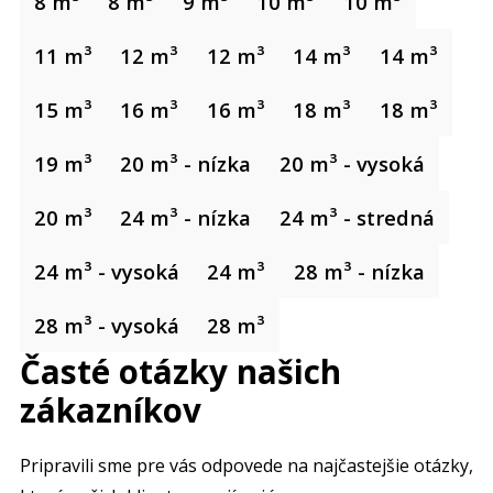
8 m³
8 m³
9 m³
10 m³
10 m³
11 m³
12 m³
12 m³
14 m³
14 m³
15 m³
16 m³
16 m³
18 m³
18 m³
19 m³
20 m³ - nízka
20 m³ - vysoká
20 m³
24 m³ - nízka
24 m³ - stredná
24 m³ - vysoká
24 m³
28 m³ - nízka
28 m³ - vysoká
28 m³
Časté otázky našich
zákazníkov
Pripravili sme pre vás odpovede na najčastejšie otázky,