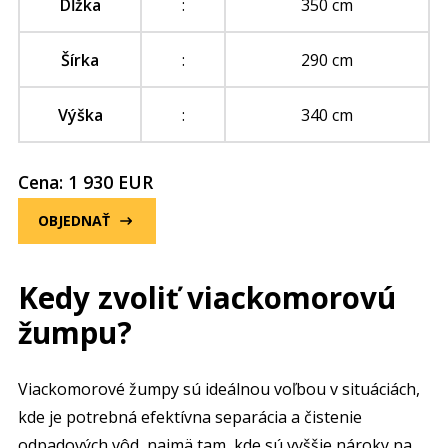
Dĺžka
:
350 cm
Šírka
:
290 cm
Výška
:
340 cm
Cena: 1 930 EUR
OBJEDNAŤ
Kedy zvoliť viackomorovú
žumpu?
Viackomorové žumpy sú ideálnou voľbou v situáciách,
kde je potrebná efektívna separácia a čistenie
odpadových vôd, najmä tam, kde sú vyššie nároky na