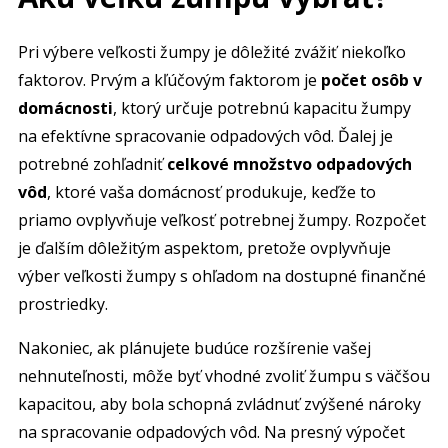
Pri výbere veľkosti žumpy je dôležité zvážiť niekoľko
faktorov. Prvým a kľúčovým faktorom je
počet osôb v
domácnosti
, ktorý určuje potrebnú kapacitu žumpy
na efektívne spracovanie odpadových vôd. Ďalej je
potrebné zohľadniť
celkové množstvo odpadových
vôd
, ktoré vaša domácnosť produkuje, keďže to
priamo ovplyvňuje veľkosť potrebnej žumpy. Rozpočet
je ďalším dôležitým aspektom, pretože ovplyvňuje
výber veľkosti žumpy s ohľadom na dostupné finančné
prostriedky.
Nakoniec, ak plánujete budúce rozšírenie vašej
nehnuteľnosti, môže byť vhodné zvoliť žumpu s väčšou
kapacitou, aby bola schopná zvládnuť zvýšené nároky
na spracovanie odpadových vôd. Na presný výpočet