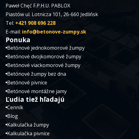
Paweł Chęć F.P.H.U. PABLOX
Piastów ul. Lotnicza 101, 26-660 Jedlińsk
Tel:
+421 908 696 228
E-mail:
info@betonove-zumpy.sk
Ponuka
Betónové jednokomorové žumpy
Betónové dvojkomorové žumpy
Betónové viackomorové žumpy
Betónové žumpy bez dna
Betónové pivnice
Betónové montážne jamy
Ľudia tiež hľadajú
Cenník
Blog
Kalkulačka žumpy
Kalkulačka pivnice