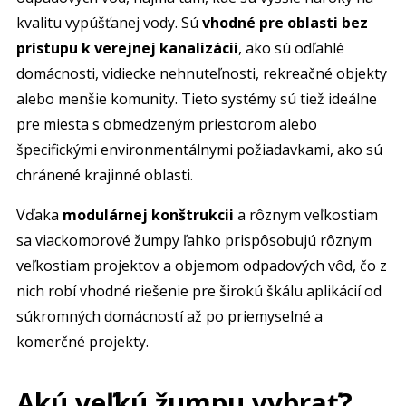
kvalitu vypúšťanej vody. Sú
vhodné pre oblasti bez
prístupu k verejnej kanalizácii
, ako sú odľahlé
domácnosti, vidiecke nehnuteľnosti, rekreačné objekty
alebo menšie komunity. Tieto systémy sú tiež ideálne
pre miesta s obmedzeným priestorom alebo
špecifickými environmentálnymi požiadavkami, ako sú
chránené krajinné oblasti.
Vďaka
modulárnej konštrukcii
a rôznym veľkostiam
sa viackomorové žumpy ľahko prispôsobujú rôznym
veľkostiam projektov a objemom odpadových vôd, čo z
nich robí vhodné riešenie pre širokú škálu aplikácií od
súkromných domácností až po priemyselné a
komerčné projekty.
Akú veľkú žumpu vybrať?