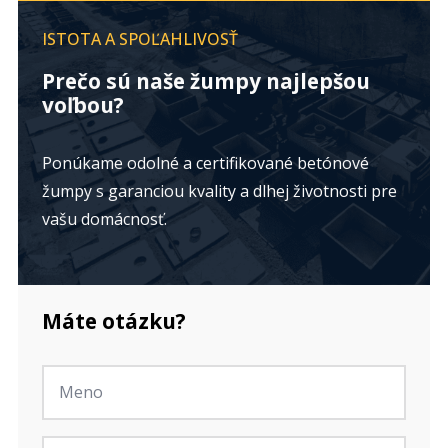
ISTOTA A SPOĽAHLIVOSŤ
Prečo sú naše žumpy najlepšou
voľbou?
Ponúkame odolné a certifikované betónové
žumpy s garanciou kvality a dlhej životnosti pre
vašu domácnosť.
Máte otázku?
Jméno
*
E-