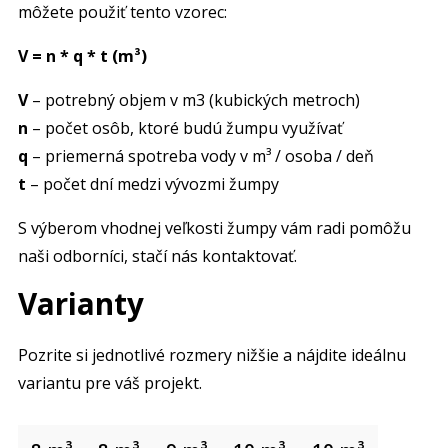
môžete použiť tento vzorec:
V = n * q * t (m³)
V
– potrebný objem v m3 (kubických metroch)
n
– počet osôb, ktoré budú žumpu využívať
q
– priemerná spotreba vody v m³ / osoba / deň
t
– počet dní medzi vývozmi žumpy
S výberom vhodnej veľkosti žumpy vám radi pomôžu
naši odborníci, stačí nás kontaktovať.
Varianty
Pozrite si jednotlivé rozmery nižšie a nájdite ideálnu
variantu pre váš projekt.