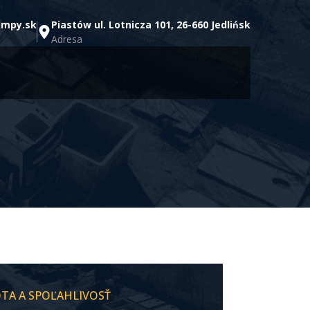
umpy.sk
Piastów ul. Lotnicza 101, 26-660 Jedlińsk
Adresa
OTA A SPOĽAHLIVOSŤ