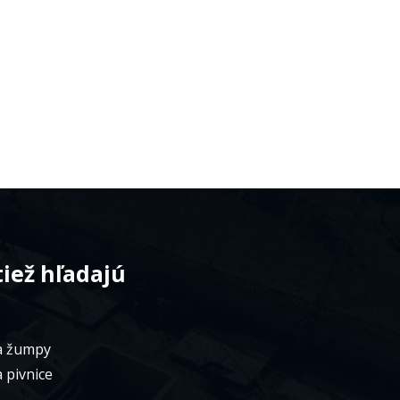
tiež hľadajú
a žumpy
 pivnice