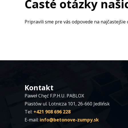
Časté otázky naši
Pripravili sme pre vás odpovede na najčastejšie 
Kontakt
Paweł Chęć F.P.H.U. PABLOX
Piastów ul. Lotnicza 101, 26-660 Jedlińsk
Tel:
+421 908 696 228
E-mail:
info@betonove-zumpy.sk