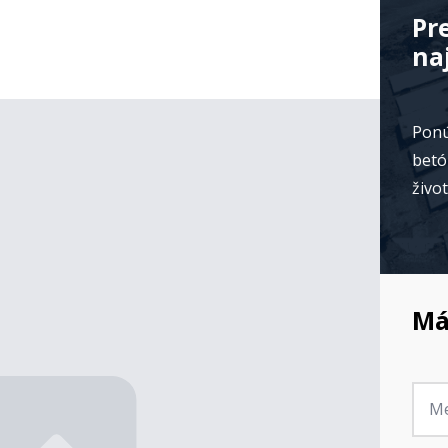
Pr
na
Ponú
betó
živo
Má
Jmé
*