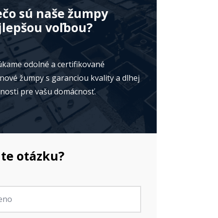
ečo sú naše žumpy
jlepšou voľbou?
kame odolné a certifikované
nové žumpy s garanciou kvality a dlhej
tnosti pre vašu domácnosť.
te otázku?
no