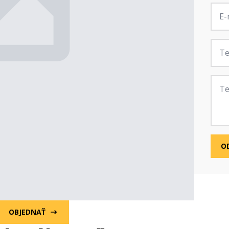
E-
mail
*
Tele
Zprá
O
OBJEDNAŤ