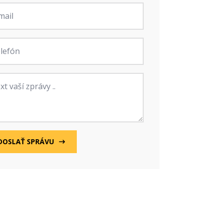
fon
va
DOSLAŤ SPRÁVU