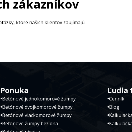
ch zákazníkov
otázky, ktoré našich klientov zaujímajú.
Ponuka
Ľudia 
Betónové jednokomorové žumpy
Cenník
Betónové dvojkomorové žumpy
Blog
Betónové viackomorové žumpy
Kalkulačk
Betónové žumpy bez dna
Kalkulačka
Betónové pivnice