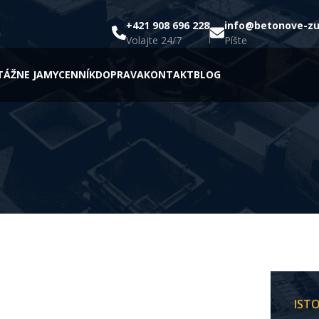
+421 908 696 228
info@betonove-z
Volajte 24/7
Píšte
ÁŽNE JAMY
CENNÍK
DOPRAVA
KONTAKT
BLOG
IST