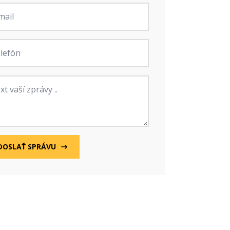
fon
va
DOSLAŤ SPRÁVU