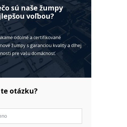
ečo sú naše žumpy
jlepšou voľbou?
kame odolné a certifikované
nové žumpy s garanciou kvality a dlhej
tnosti pre vašu domácnosť.
te otázku?
no