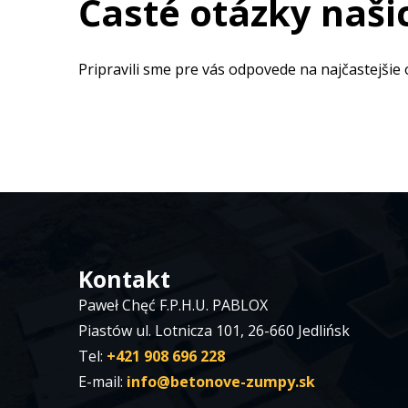
Časté otázky naši
Pripravili sme pre vás odpovede na najčastejšie 
Kontakt
Paweł Chęć F.P.H.U. PABLOX
Piastów ul. Lotnicza 101, 26-660 Jedlińsk
Tel:
+421 908 696 228
E-mail:
info@betonove-zumpy.sk