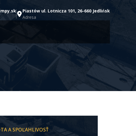
umpy.sk
Piastów ul. Lotnicza 101, 26-660 Jedlińsk
Adresa
OTA A SPOĽAHLIVOSŤ