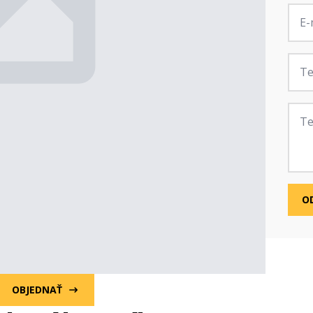
E-
mail
*
Tele
Zprá
O
OBJEDNAŤ