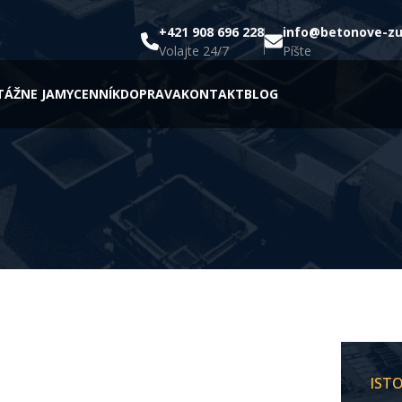
+421 908 696 228
info@betonove-z
Volajte 24/7
Píšte
ÁŽNE JAMY
CENNÍK
DOPRAVA
KONTAKT
BLOG
IST