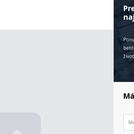
Pr
na
Ponú
betó
živo
Má
Jmé
*