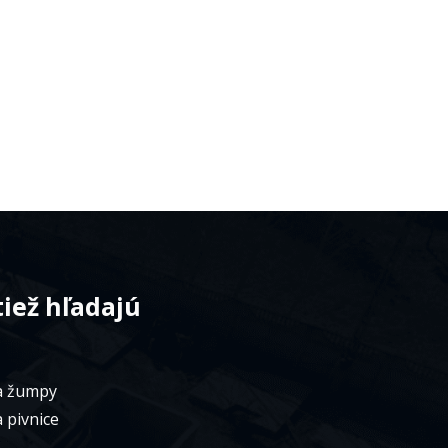
tiež hľadajú
a žumpy
 pivnice