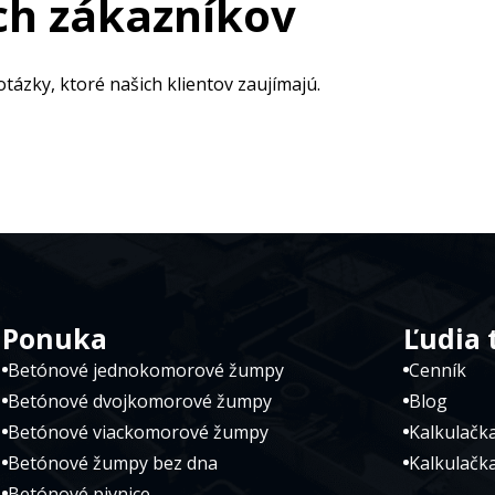
ch zákazníkov
otázky, ktoré našich klientov zaujímajú.
Ponuka
Ľudia 
Betónové jednokomorové žumpy
Cenník
Betónové dvojkomorové žumpy
Blog
Betónové viackomorové žumpy
Kalkulačk
Betónové žumpy bez dna
Kalkulačka
Betónové pivnice