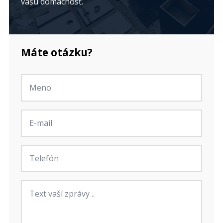
vašu domácnosť.
Máte otázku?
Jméno
*
E-
mail
*
Telefon
Zpráva