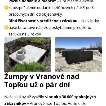
Rýchle dodanie a montáž
– Pre mesto a okolie
zabezpečujeme dodanie betónových nádrží do 3
pracovných dní od objednávky.
Dlhá životnosť s predĺženou zárukou
– Na všetky
naše betónové nádrže poskytujeme predĺženú
záruku na 5 rokov.
Žumpy v Vranově nad
Topľou už o pár dní
Naše služby už využilo
viac ako 30 000 spokojných
zákazníkov
v Vranově nad Topľou. Veríme, že