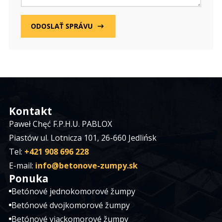
ODOSLAŤ SPRÁVU
Kontakt
Paweł Chęć F.P.H.U. PABLOX
Piastów ul. Lotnicza 101, 26-660 Jedlińsk
Tel:
+421 908 696 228
E-mail:
info@betonove-zumpy.sk
Ponuka
Betónové jednokomorové žumpy
Betónové dvojkomorové žumpy
Betónové viackomorové žumpy