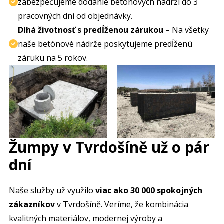
zabezpečujeme dodanie betónových nádrží do 3
pracovných dní od objednávky.
Dlhá životnosť s predĺženou zárukou
– Na všetky
naše betónové nádrže poskytujeme predĺženú
záruku na 5 rokov.
Žumpy v Tvrdošíně už o pár
dní
Naše služby už využilo
viac ako 30 000 spokojných
zákazníkov
v Tvrdošíně. Veríme, že kombinácia
kvalitných materiálov, modernej výroby a