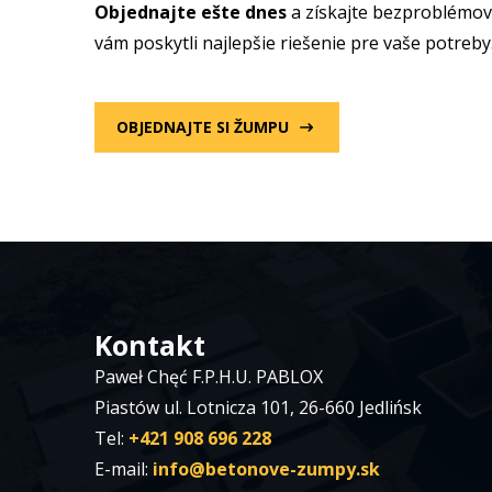
Objednajte ešte dnes
a získajte bezproblémov
vám poskytli najlepšie riešenie pre vaše potreby
OBJEDNAJTE SI ŽUMPU
Kontakt
Paweł Chęć F.P.H.U. PABLOX
Piastów ul. Lotnicza 101, 26-660 Jedlińsk
Tel:
+421 908 696 228
E-mail:
info@betonove-zumpy.sk