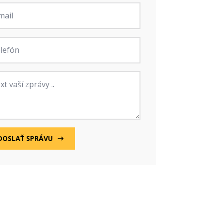
fon
va
DOSLAŤ SPRÁVU