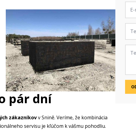
E-
mail
*
Tele
Zprá
O
o pár dní
ných zákazníkov
v Snině. Veríme, že kombinácia
sionálneho servisu je kľúčom k vášmu pohodliu.