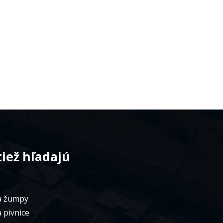
tiež hľadajú
a žumpy
 pivnice