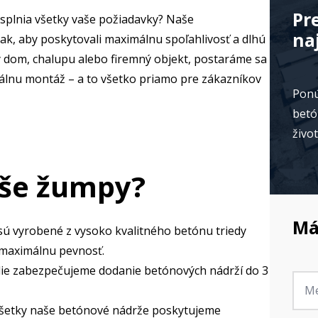
Pr
é splnia všetky vaše požiadavky? Naše
na
k, aby poskytovali maximálnu spoľahlivosť a dlhú
ný dom, chalupu alebo firemný objekt, postaráme sa
álnu montáž – a to všetko priamo pre zákazníkov
Ponú
betó
živo
aše žumpy?
Má
ú vyrobené z vysoko kvalitného betónu triedy
 maximálnu pevnosť.
lie zabezpečujeme dodanie betónových nádrží do 3
Jmé
*
šetky naše betónové nádrže poskytujeme