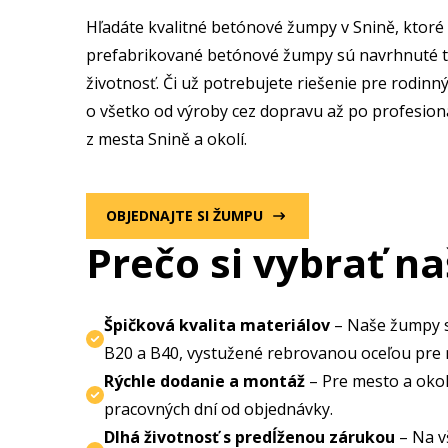
Hľadáte kvalitné betónové žumpy v Snině
, ktor
prefabrikované betónové žumpy sú navrhnuté ta
životnosť. Či už potrebujete riešenie pre rodin
o všetko od výroby cez dopravu až po profesion
z mesta Snině a okolí.
OBJEDNAJTE SI ŽUMPU
Prečo si vybrať n
Špičková kvalita materiálov
– Naše žumpy s
B20 a B40, vystužené rebrovanou oceľou pre
Rýchle dodanie a montáž
– Pre mesto a oko
pracovných dní od objednávky.
Dlhá životnosť s predĺženou zárukou
– Na v