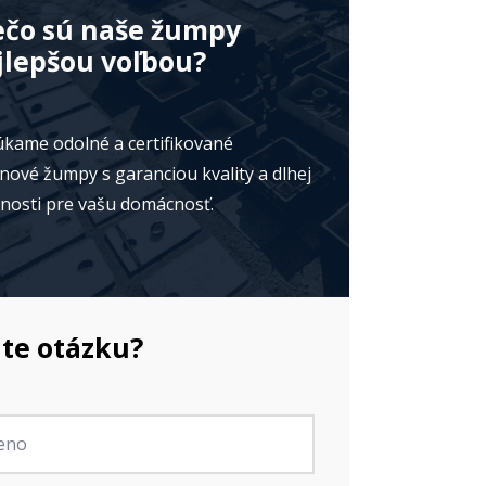
ečo sú naše žumpy
jlepšou voľbou?
kame odolné a certifikované
nové žumpy s garanciou kvality a dlhej
tnosti pre vašu domácnosť.
te otázku?
no