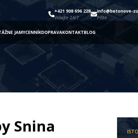
+421 908 696 228
info@betonove-z
Volajte 24/7
Píšte
ÁŽNE JAMY
CENNÍK
DOPRAVA
KONTAKT
BLOG
y Snina
IST