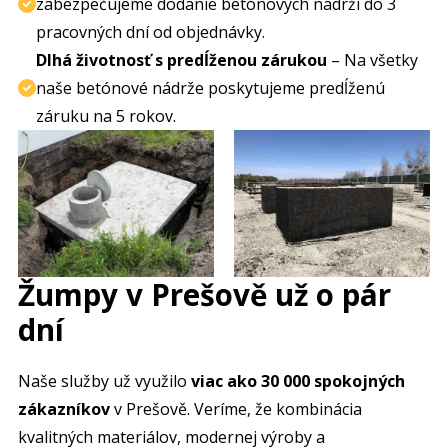
zabezpečujeme dodanie betónových nádrží do 3
pracovných dní od objednávky.
Dlhá životnosť s predĺženou zárukou
– Na všetky
naše betónové nádrže poskytujeme predĺženú
záruku na 5 rokov.
Žumpy v Prešově už o pár
dní
Naše služby už využilo
viac ako 30 000 spokojných
zákazníkov
v Prešově. Veríme, že kombinácia
kvalitných materiálov, modernej výroby a