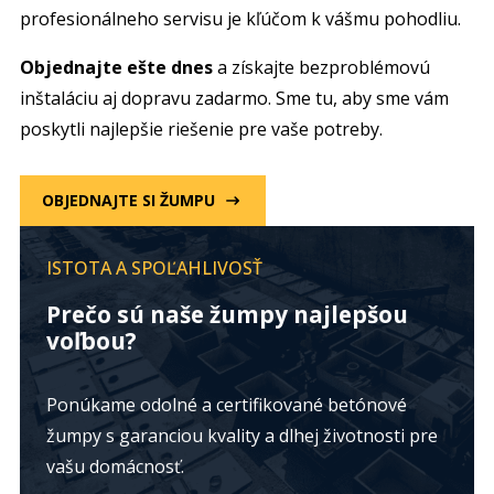
profesionálneho servisu je kľúčom k vášmu pohodliu.
Objednajte ešte dnes
a získajte bezproblémovú
inštaláciu aj dopravu zadarmo. Sme tu, aby sme vám
poskytli najlepšie riešenie pre vaše potreby.
OBJEDNAJTE SI ŽUMPU
ISTOTA A SPOĽAHLIVOSŤ
Prečo sú naše žumpy najlepšou
voľbou?
Ponúkame odolné a certifikované betónové
žumpy s garanciou kvality a dlhej životnosti pre
vašu domácnosť.