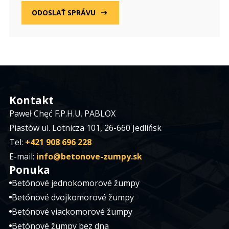
ODOSLAŤ SPRÁVU
Kontakt
Paweł Chęć F.P.H.U. PABLOX
Piastów ul. Lotnicza 101, 26-660 Jedlińsk
Tel:
+421 908 696 228
E-mail:
info@betonove-zumpy.sk
Ponuka
Betónové jednokomorové žumpy
Betónové dvojkomorové žumpy
Betónové viackomorové žumpy
Betónové žumpy bez dna